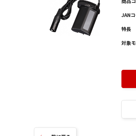
商品コ
JAN
特長
対象モ