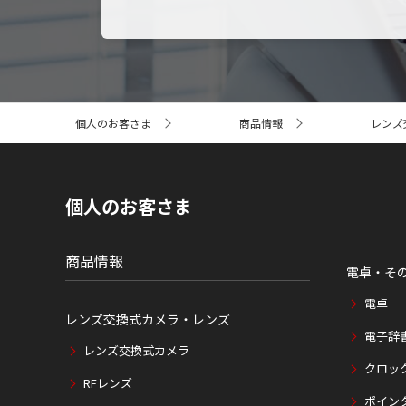
サ
個人のお客さま
商品情報
レンズ
イ
ト
内
の
現
個人のお客さま
在
位
置
商品情報
電卓・そ
電卓
レンズ交換式カメラ・レンズ
電子辞
レンズ交換式カメラ
クロッ
RFレンズ
ポイン