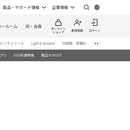
製品・サポート情報
企業情報
ョールーム
ID・会員
オンライン
新規登録
ログイン
ショップ
ビジネスツール
Light＆Speaker
双眼鏡・距離計
写真集
アプリ・ソ
プリ
EOS共通特長
商品カタログ