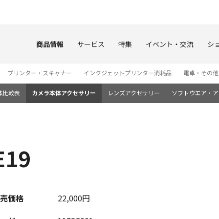
このページの本文へ
商品情報
サービス
特集
イベント・交流
シ
プリンター・スキャナー
インクジェットプリンター消耗品
電卓・その他
体比較表
カメラ本体アクセサリー
レンズアクセサリー
ソフトウエア・ア
E19
売価格
22,000円