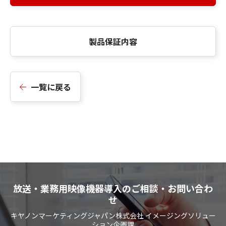
製品保証内容
一覧に戻る
放送・業務用映像機器導入のご相談・お問い合わ
せ
キヤノンマーケティングジャパン株式会社 イメージングソリュー
ション企画課