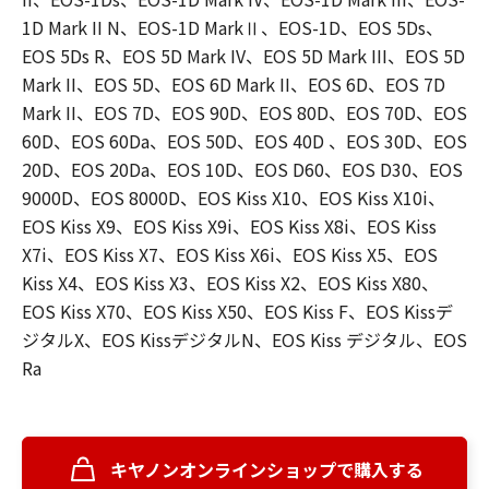
1D Mark II N、EOS-1D MarkⅡ、EOS-1D、EOS 5Ds、
EOS 5Ds R、EOS 5D Mark IV、EOS 5D Mark III、EOS 5D
Mark II、EOS 5D、EOS 6D Mark II、EOS 6D、EOS 7D
Mark II、EOS 7D、EOS 90D、EOS 80D、EOS 70D、EOS
60D、EOS 60Da、EOS 50D、EOS 40D 、EOS 30D、EOS
20D、EOS 20Da、EOS 10D、EOS D60、EOS D30、EOS
9000D、EOS 8000D、EOS Kiss X10、EOS Kiss X10i、
EOS Kiss X9、EOS Kiss X9i、EOS Kiss X8i、EOS Kiss
X7i、EOS Kiss X7、EOS Kiss X6i、EOS Kiss X5、EOS
Kiss X4、EOS Kiss X3、EOS Kiss X2、EOS Kiss X80、
EOS Kiss X70、EOS Kiss X50、EOS Kiss F、EOS Kissデ
ジタルX、EOS KissデジタルN、EOS Kiss デジタル、EOS
Ra
キヤノンオンラインショップで購入する