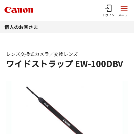
このページの本文へ
ログイン
メニュー
個人のお客さま
レンズ交換式カメラ／交換レンズ
ワイドストラップ EW-100DBV