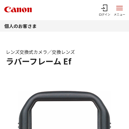
このページの本文へ
ログイン
メニュー
個人のお客さま
レンズ交換式カメラ／交換レンズ
ラバーフレーム Ef