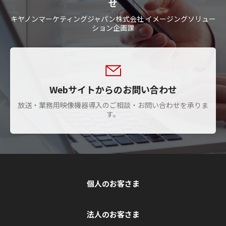
せ
キヤノンマーケティングジャパン株式会社 イメージングソリュー
ション企画課
Webサイトからのお問い合わせ
放送・業務用映像機器導入のご相談・お問い合わせを承りま
す。
個人のお客さま
法人のお客さま