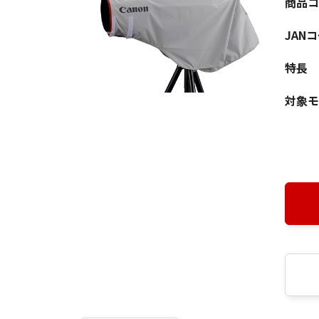
商品コ
JAN
特長
対象モ