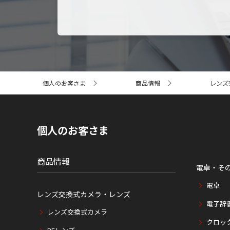
サ
個人のお客さま
商品情報
レンズ
イ
ト
内
の
現
個人のお客さま
在
位
置
商品情報
電卓・そ
電卓
レンズ交換式カメラ・レンズ
電子辞
レンズ交換式カメラ
クロッ