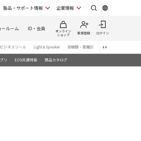
製品・サポート情報
企業情報
ョールーム
ID・会員
オンライン
新規登録
ログイン
ショップ
ビジネスツール
Light＆Speaker
双眼鏡・距離計
写真集
アプリ・ソ
プリ
EOS共通特長
商品カタログ