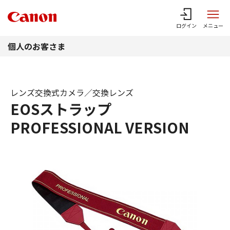
このページの本文へ
ログイン
メニュー
個人のお客さま
レンズ交換式カメラ／交換レンズ
EOSストラップ
PROFESSIONAL VERSION