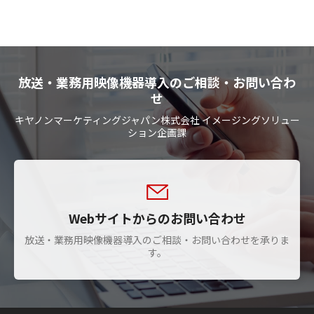
放送・業務用映像機器導入のご相談・お問い合わ
せ
キヤノンマーケティングジャパン株式会社 イメージングソリュー
ション企画課
Webサイトからのお問い合わせ
放送・業務用映像機器導入のご相談・お問い合わせを承りま
す。