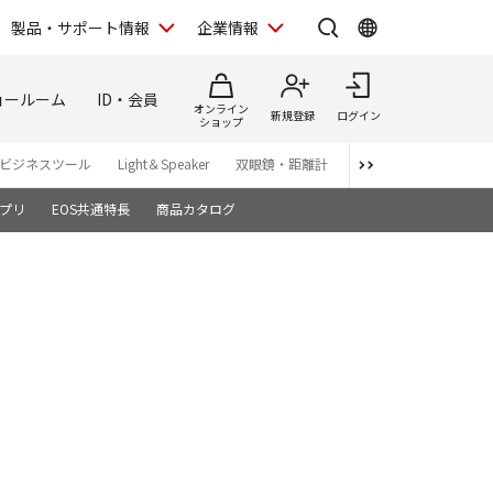
製品・サポート情報
企業情報
ョールーム
ID・会員
オンライン
新規登録
ログイン
ショップ
ビジネスツール
Light＆Speaker
双眼鏡・距離計
写真集
アプリ・ソ
プリ
EOS共通特長
商品カタログ