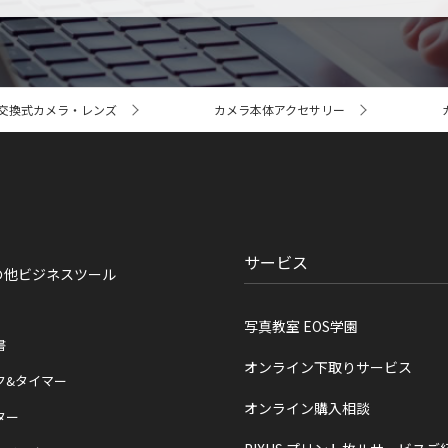
交換式カメラ・レンズ
カメラ本体アクセサリー
サービス
の他ビジネスツール
写真教室 EOS学園
書
オンライン下取りサービス
ク&タイマー
オンライン購入相談
ター