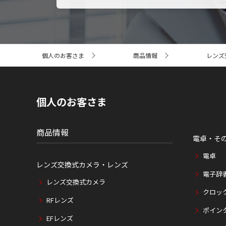
サ
個人のお客さま
商品情報
レンズ
イ
ト
内
の
現
個人のお客さま
在
位
置
商品情報
電卓・そ
電卓
レンズ交換式カメラ・レンズ
電子辞
レンズ交換式カメラ
クロッ
RFレンズ
ポイン
EFレンズ