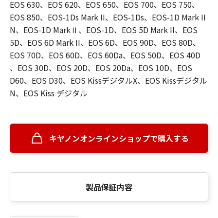
EOS 630、EOS 620、EOS 650、EOS 700、EOS 750、
EOS 850、EOS-1Ds Mark II、EOS-1Ds、EOS-1D Mark II
N、EOS-1D MarkⅡ、EOS-1D、EOS 5D Mark II、EOS
5D、EOS 6D Mark II、EOS 6D、EOS 90D、EOS 80D、
EOS 70D、EOS 60D、EOS 60Da、EOS 50D、EOS 40D
、EOS 30D、EOS 20D、EOS 20Da、EOS 10D、EOS
D60、EOS D30、EOS KissデジタルX、EOS Kissデジタル
N、EOS Kiss デジタル
キヤノンオンラインショップで購入する
製品保証内容