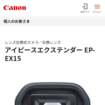
このページの本文へ
ログイン
メニュー
個人のお客さま
レンズ交換式カメラ／交換レンズ
アイピースエクステンダー EP-
EX15