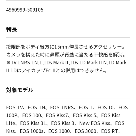
4960999-509105
特長
接眼部をボディ後方に15mm伸長させるアクセサリー。
カメラを構えた時に鼻頭が背蓋に当たる不快感を解消。
※1V,1NRS,1N,1,1Ds Mark II,1Ds,1D Mark II N,1D Mark
II,1DはアイカップEc-IIとの併用はできません。
対象モデル
EOS-1V、EOS-1N、EOS-1NRS、EOS-1、EOS 10、EOS
100P、EOS 100、EOS Kiss7、EOS Kiss 5、EOS Kiss
Lite、EOS Kiss 3L、EOS Kiss 3、New EOS Kiss、EOS
Kiss、EOS 1000s、EOS 1000、EOS 3000、EOS RT、