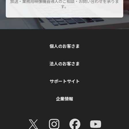
放送・業務用映像機器導入のご相談・お問い合わせを承りま
す。
個人のお客さま
法人のお客さま
サポートサイト
企業情報