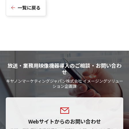
一覧に戻る
放送・業務用映像機器導入のご相談・お問い合わ
せ
キヤノンマーケティングジャパン株式会社 イメージングソリュー
ション企画課
Webサイトからのお問い合わせ