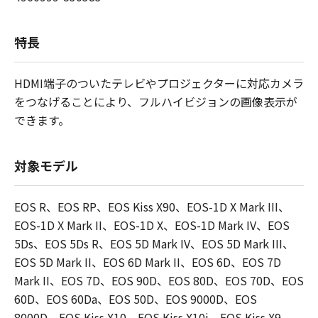
特長
HDMI端子のついたテレビやプロジェクターに対応カメラ
をつなげることにより、フルハイビジョンの画像表示が
できます。
対象モデル
EOS R、EOS RP、EOS Kiss X90、EOS-1D X Mark III、
EOS-1D X Mark II、EOS-1D X、EOS-1D Mark IV、EOS
5Ds、EOS 5Ds R、EOS 5D Mark IV、EOS 5D Mark III、
EOS 5D Mark II、EOS 6D Mark II、EOS 6D、EOS 7D
Mark II、EOS 7D、EOS 90D、EOS 80D、EOS 70D、EOS
60D、EOS 60Da、EOS 50D、EOS 9000D、EOS
8000D、EOS Kiss X10、EOS Kiss X10i、EOS Kiss X9、