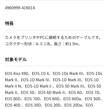
4960999-416014
特長
カメラをプリンタやPCに接続するためのケーブルです。
コネクター形状：A-ミニB。長さ：約1.9m、
対象モデル
EOS Kiss X90、EOS-1D X、EOS-1Ds Mark III、EOS-1Ds
Mark II、EOS-1D Mark IV、EOS-1D Mark III、EOS-1D
Mark II N、EOS-1D MarkⅡ、EOS 5D Mark III、EOS 5D
Mark II、EOS 5D、EOS 6D Mark II、EOS 6D、EOS 7D、
EOS 80D、EOS 70D、EOS 60D、EOS 60Da、EOS 50D、
EOS 40D 、EOS 30D、EOS 20D、EOS 20Da、EOS