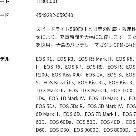
ード
1180C001
コード
4549292-059540
スピードライト580EX IIと同等の防塵・防滴性
せにより、充電時間を大幅に短縮します。ま
を採用。予備のバッテリーマガジンCPM-E4
デル
EOS R1、EOS R3、EOS R5 Mark II、EOS R5、E
II、EOS R6、EOS R7、EOS R8、EOS R、EOS
R100、EOS Kiss X90、EOS-1V、EOS-3、EOS 
5、EOS Kiss Lite、EOS Kiss 3L、EOS Kiss 
1D X Mark III、EOS-1D X Mark II、EOS-1D X
1Ds、EOS-1D Mark IV、EOS-1D Mark III、E
EOS 5Ds、EOS 5Ds R、EOS 5D Mark IV、EOS 
6D Mark II、EOS 6D、EOS 7D Mark II、EO
60D、EOS 60Da、EOS 50D、EOS 40D 、EOS
D60、EOS D30、EOS 9000D、EOS 8000D、EOS 