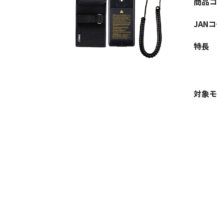
商品コ
JAN
特長
対象モ