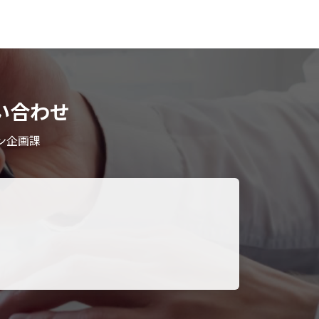
い合わせ
ン企画課