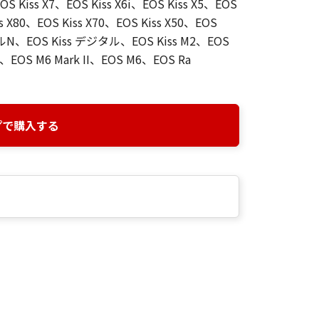
EOS Kiss X7、EOS Kiss X6i、EOS Kiss X5、EOS
ss X80、EOS Kiss X70、EOS Kiss X50、EOS
ルN、EOS Kiss デジタル、EOS Kiss M2、EOS
EOS M6 Mark II、EOS M6、EOS Ra
プで購入する