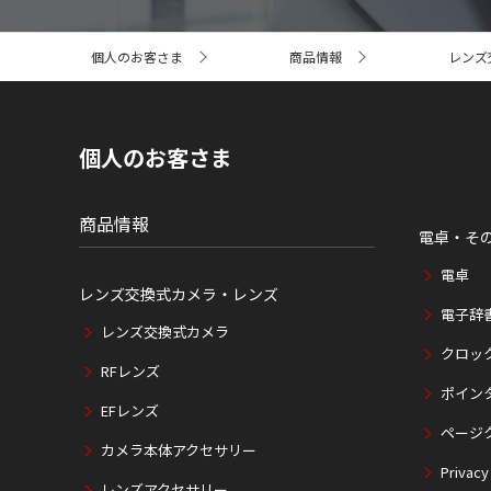
サ
個人のお客さま
商品情報
レンズ
イ
ト
内
の
現
個人のお客さま
在
位
置
商品情報
電卓・そ
電卓
レンズ交換式カメラ・レンズ
電子辞
レンズ交換式カメラ
クロッ
RFレンズ
ポイン
EFレンズ
ページ
カメラ本体アクセサリー
Privacy
レンズアクセサリー