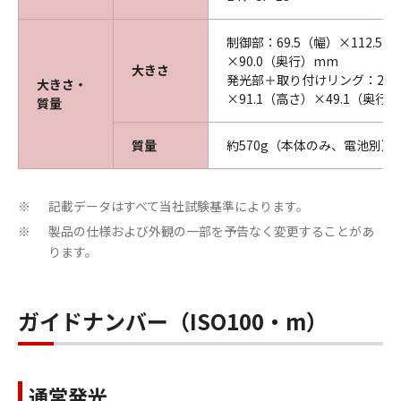
制御部：69.5（幅）×112.5
×90.0（奥行）mm
大きさ
発光部＋取り付けリング：232
大きさ・
×91.1（高さ）×49.1（奥行
質量
質量
約570g（本体のみ、電池別）
記載データはすべて当社試験基準によります。
※
製品の仕様および外観の一部を予告なく変更することがあ
※
ります。
ガイドナンバー（ISO100・m）
通常発光