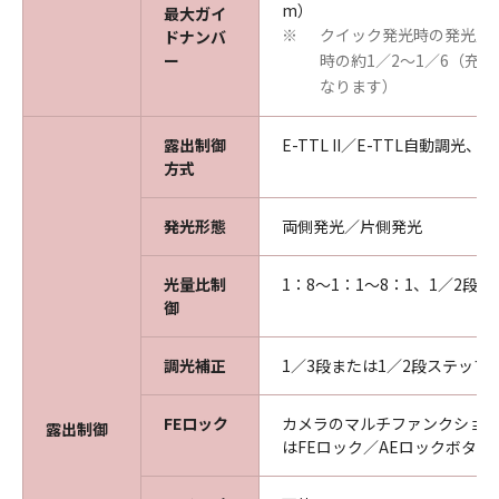
m）
最大ガイ
クイック発光時の発光量
ドナンバ
※
ー
時の約1／2～1／6（充
なります）
露出制御
E-TTL II／E-TTL自動調光
方式
発光形態
両側発光／片側発光
光量比制
1：8～1：1～8：1、1／2段
御
調光補正
1／3段または1／2段ステップ
FEロック
カメラのマルチファンクショ
露出制御
はFEロック／AEロックボタン