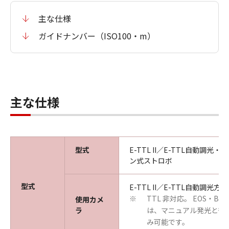
主な仕様
ガイドナンバー（ISO100・m）
主な仕様
型式
E-TTL II／E-TTL自動調光
ン式ストロボ
型式
E-TTL II／E-TTL自動調光方
TTL 非対応。 EOS・B
使用カメ
※
ラ
は、マニュアル発光と後
み可能です。