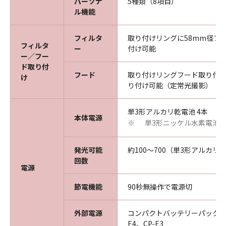
パーソナ
5種類（8項目）
ル機能
フィルタ
取り付けリングに58mm径フ
フィルタ
ー
付け可能
ー／フー
ド取り付
フード
取り付けリングフード取り付け部
け
り付け可能（定常光撮影）
単3形アルカリ乾電池 4本
本体電源
単3形ニッケル水素電池
※
発光可能
約100～700（単3形アルカリ
回数
電源
節電機能
90秒無操作で電源切
外部電源
コンパクトバッテリーパックCP-
E4、CP-E3