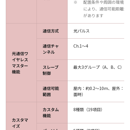
配置条件や周囲の環境、
※
により、通信可能距離が
があります
通信方式
光パルス
通信チャ
Ch.1～4
ンネル
光通信ワ
イヤレス
マスター
スレーブ
最大3グループ（A、B、C）
機能
制御
通信可能
屋内：約0.2～10m、屋外：約0
範囲
面時）
カスタム
8種類（19項目）
機能
カスタマ
イズ