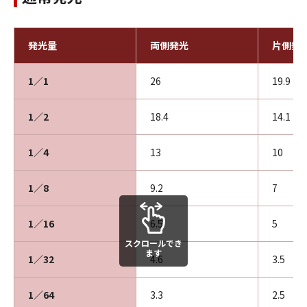
発光量
両側発光
片側発
1／1
26
19.9
1／2
18.4
14.1
1／4
13
10
1／8
9.2
7
1／16
6.5
5
スクロールでき
ます
1／32
4.6
3.5
1／64
3.3
2.5