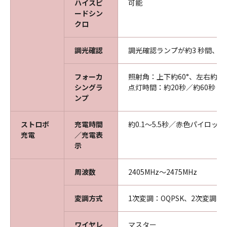
ハイスピ
可能
ードシン
クロ
調光確認
調光確認ランプが約3 秒間、
フォーカ
照射角：上下約60°、左右約60
シングラ
点灯時間：約20秒／約60秒 
ンプ
ストロボ
充電時間
約0.1～5.5秒／赤色パイロッ
充電
／充電表
示
周波数
2405MHz～2475MHz
変調方式
1次変調：OQPSK、2次変調DS-
ワイヤレ
マスター