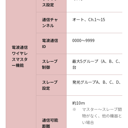
ス設定
通信チャ
オート、Ch.1～15
ンネル
電波通信
0000～9999
ID
電波通信
ワイヤレ
スマスタ
スレーブ
最大5グループ（A、B、C、D、
ー機能
制御
台
スレーブ
発光グループA、B、C、D、E
設定
約10m
マスター～スレーブ間に
※
物がなく、他の機器との
通信可能
い場合
距離