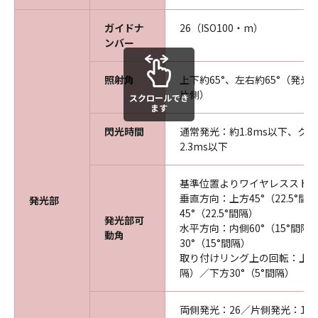
ガイドナ
26（ISO100・m）
ンバー
照射角
上下約65°、左右約65°（発光
片側）
スクロールでき
ます
閃光時間
通常発光：約1.8ms以下、ク
2.3ms以下
基準位置よりワイヤレススト
垂直方向：上方45°（22.5°間
発光部
45°（22.5°間隔）
発光部可
水平方向：内側60°（15°間隔
動角
30°（15°間隔）
取り付けリング上の回転：上方5
隔）／下方30°（5°間隔）
両側発光：26／片側発光：19.9