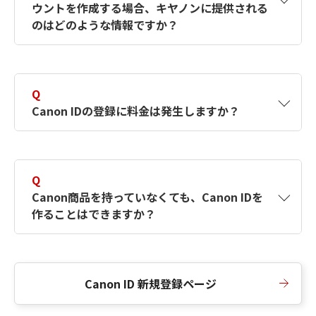
ウントを作成する場合、キヤノンに提供される
何ですか？Canon IDの作成方法は？
をご確認く
のはどのような情報ですか？
ださい。
A
キヤノンはメールアドレスと一部の情報（お客
さまが共有設定しているもの）をお客さまが選
Q
択したサービスから取得します。アカウントを
Canon IDの登録に料金は発生しますか？
簡単に作成できるように、この情報を使用して
Canon IDの登録フォームを入力します。
A
Canon IDの登録には料金は発生しません。
Q
Canon商品を持っていなくても、Canon IDを
作ることはできますか？
A
Canon商品をお持ちでなくても、Canon IDを作
ることができます。
Canon ID 新規登録ページ