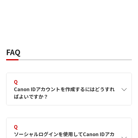
FAQ
Q
Canon IDアカウントを作成するにはどうすれ
ばよいですか？
A
Canon IDアカウントは、氏名、メールアドレス
とパスワードを入力して作成できます。ソーシ
Q
ャルログインを使用して作成することもできま
ソーシャルログインを使用してCanon IDアカ
す。詳しい作成方法は
【カメラ】Canon IDとは