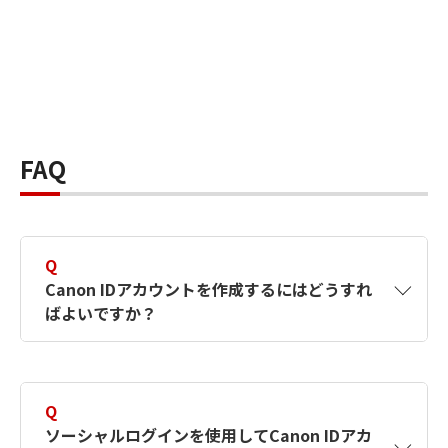
FAQ
Q
Canon IDアカウントを作成するにはどうすれ
ばよいですか？
A
Canon IDアカウントは、氏名、メールアドレス
とパスワードを入力して作成できます。ソーシ
Q
ャルログインを使用して作成することもできま
ソーシャルログインを使用してCanon IDアカ
す。詳しい作成方法は
【カメラ】Canon IDとは