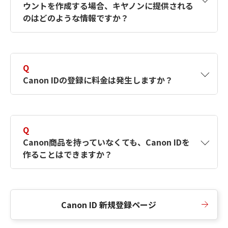
ウントを作成する場合、キヤノンに提供される
何ですか？Canon IDの作成方法は？
をご確認く
のはどのような情報ですか？
ださい。
A
キヤノンはメールアドレスと一部の情報（お客
さまが共有設定しているもの）をお客さまが選
Q
択したサービスから取得します。アカウントを
Canon IDの登録に料金は発生しますか？
簡単に作成できるように、この情報を使用して
Canon IDの登録フォームを入力します。
A
Canon IDの登録には料金は発生しません。
Q
Canon商品を持っていなくても、Canon IDを
作ることはできますか？
A
Canon商品をお持ちでなくても、Canon IDを作
ることができます。
Canon ID 新規登録ページ