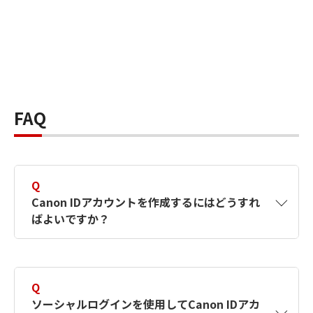
FAQ
Q
Canon IDアカウントを作成するにはどうすれ
ばよいですか？
A
Canon IDアカウントは、氏名、メールアドレス
とパスワードを入力して作成できます。ソーシ
Q
ャルログインを使用して作成することもできま
ソーシャルログインを使用してCanon IDアカ
す。詳しい作成方法は
【カメラ】Canon IDとは