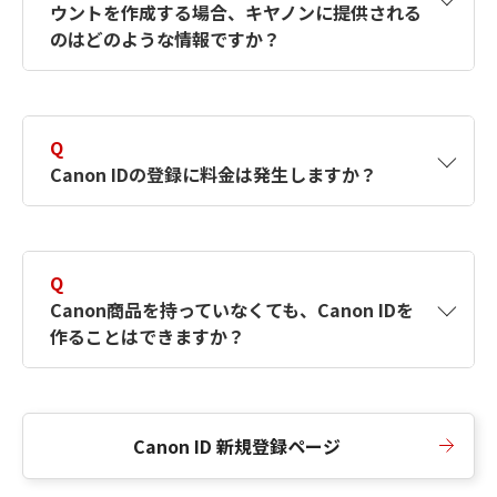
ウントを作成する場合、キヤノンに提供される
何ですか？Canon IDの作成方法は？
をご確認く
のはどのような情報ですか？
ださい。
A
キヤノンはメールアドレスと一部の情報（お客
さまが共有設定しているもの）をお客さまが選
Q
択したサービスから取得します。アカウントを
Canon IDの登録に料金は発生しますか？
簡単に作成できるように、この情報を使用して
Canon IDの登録フォームを入力します。
A
Canon IDの登録には料金は発生しません。
Q
Canon商品を持っていなくても、Canon IDを
作ることはできますか？
A
Canon商品をお持ちでなくても、Canon IDを作
ることができます。
Canon ID 新規登録ページ