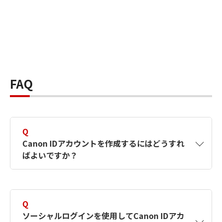
FAQ
Q
Canon IDアカウントを作成するにはどうすれ
ばよいですか？
A
Canon IDアカウントは、氏名、メールアドレス
とパスワードを入力して作成できます。ソーシ
Q
ャルログインを使用して作成することもできま
ソーシャルログインを使用してCanon IDアカ
す。詳しい作成方法は
【カメラ】Canon IDとは