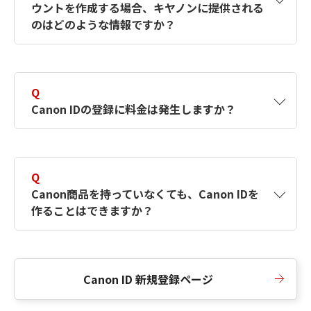
ウントを作成する場合、キヤノンに提供される
何ですか？Canon IDの作成方法は？
をご確認く
のはどのような情報ですか？
ださい。
A
キヤノンはメールアドレスと一部の情報（お客
さまが共有設定しているもの）をお客さまが選
Q
択したサービスから取得します。アカウントを
Canon IDの登録に料金は発生しますか？
簡単に作成できるように、この情報を使用して
Canon IDの登録フォームを入力します。
A
Canon IDの登録には料金は発生しません。
Q
Canon商品を持っていなくても、Canon IDを
作ることはできますか？
A
Canon商品をお持ちでなくても、Canon IDを作
ることができます。
Canon ID 新規登録ページ