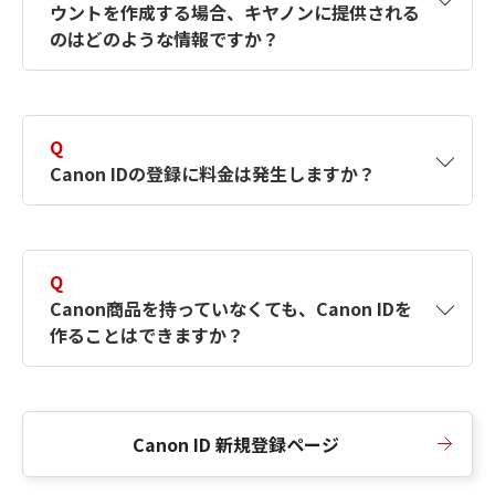
ウントを作成する場合、キヤノンに提供される
何ですか？Canon IDの作成方法は？
をご確認く
のはどのような情報ですか？
ださい。
A
キヤノンはメールアドレスと一部の情報（お客
さまが共有設定しているもの）をお客さまが選
Q
択したサービスから取得します。アカウントを
Canon IDの登録に料金は発生しますか？
簡単に作成できるように、この情報を使用して
Canon IDの登録フォームを入力します。
A
Canon IDの登録には料金は発生しません。
Q
Canon商品を持っていなくても、Canon IDを
作ることはできますか？
A
Canon商品をお持ちでなくても、Canon IDを作
ることができます。
Canon ID 新規登録ページ