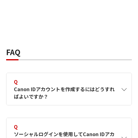
FAQ
Q
Canon IDアカウントを作成するにはどうすれ
ばよいですか？
A
Canon IDアカウントは、氏名、メールアドレス
とパスワードを入力して作成できます。ソーシ
Q
ャルログインを使用して作成することもできま
ソーシャルログインを使用してCanon IDアカ
す。詳しい作成方法は
【カメラ】Canon IDとは