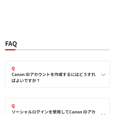
FAQ
Q
Canon IDアカウントを作成するにはどうすれ
ばよいですか？
A
Canon IDアカウントは、氏名、メールアドレス
とパスワードを入力して作成できます。ソーシ
Q
ャルログインを使用して作成することもできま
ソーシャルログインを使用してCanon IDアカ
す。詳しい作成方法は
【カメラ】Canon IDとは