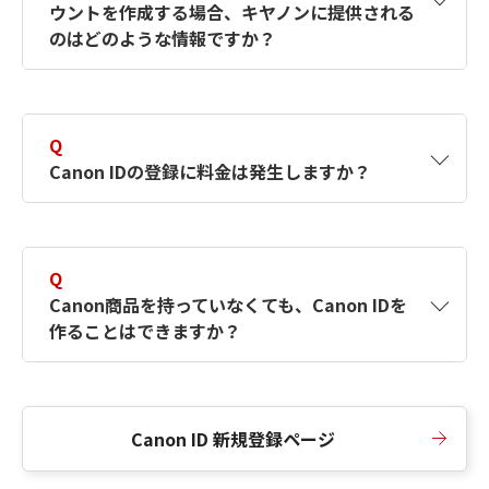
ウントを作成する場合、キヤノンに提供される
何ですか？Canon IDの作成方法は？
をご確認く
のはどのような情報ですか？
ださい。
A
キヤノンはメールアドレスと一部の情報（お客
さまが共有設定しているもの）をお客さまが選
Q
択したサービスから取得します。アカウントを
Canon IDの登録に料金は発生しますか？
簡単に作成できるように、この情報を使用して
Canon IDの登録フォームを入力します。
A
Canon IDの登録には料金は発生しません。
Q
Canon商品を持っていなくても、Canon IDを
作ることはできますか？
A
Canon商品をお持ちでなくても、Canon IDを作
ることができます。
Canon ID 新規登録ページ