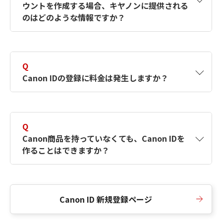
ウントを作成する場合、キヤノンに提供される
何ですか？Canon IDの作成方法は？
をご確認く
のはどのような情報ですか？
ださい。
A
キヤノンはメールアドレスと一部の情報（お客
さまが共有設定しているもの）をお客さまが選
Q
択したサービスから取得します。アカウントを
Canon IDの登録に料金は発生しますか？
簡単に作成できるように、この情報を使用して
Canon IDの登録フォームを入力します。
A
Canon IDの登録には料金は発生しません。
Q
Canon商品を持っていなくても、Canon IDを
作ることはできますか？
A
Canon商品をお持ちでなくても、Canon IDを作
ることができます。
Canon ID 新規登録ページ