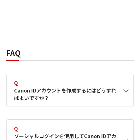
FAQ
Q
Canon IDアカウントを作成するにはどうすれ
ばよいですか？
A
Canon IDアカウントは、氏名、メールアドレス
とパスワードを入力して作成できます。ソーシ
Q
ャルログインを使用して作成することもできま
ソーシャルログインを使用してCanon IDアカ
す。詳しい作成方法は
【カメラ】Canon IDとは