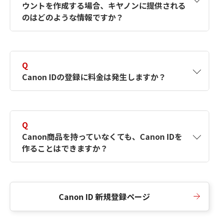
ウントを作成する場合、キヤノンに提供される
何ですか？Canon IDの作成方法は？
をご確認く
のはどのような情報ですか？
ださい。
A
キヤノンはメールアドレスと一部の情報（お客
さまが共有設定しているもの）をお客さまが選
Q
択したサービスから取得します。アカウントを
Canon IDの登録に料金は発生しますか？
簡単に作成できるように、この情報を使用して
Canon IDの登録フォームを入力します。
A
Canon IDの登録には料金は発生しません。
Q
Canon商品を持っていなくても、Canon IDを
作ることはできますか？
A
Canon商品をお持ちでなくても、Canon IDを作
ることができます。
Canon ID 新規登録ページ