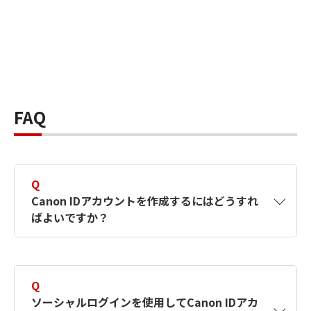
FAQ
Q
Canon IDアカウントを作成するにはどうすれ
ばよいですか？
A
Canon IDアカウントは、氏名、メールアドレス
とパスワードを入力して作成できます。ソーシ
Q
ャルログインを使用して作成することもできま
ソーシャルログインを使用してCanon IDアカ
す。詳しい作成方法は
【カメラ】Canon IDとは