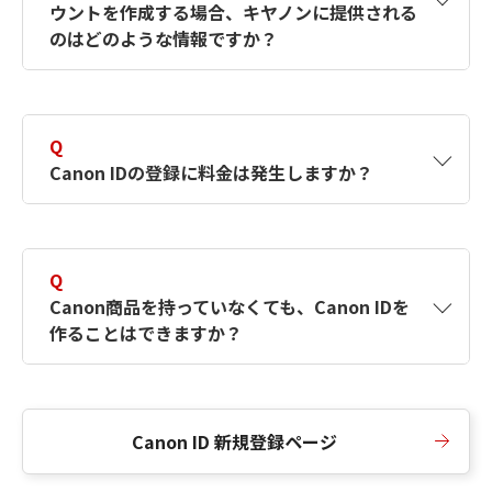
ウントを作成する場合、キヤノンに提供される
何ですか？Canon IDの作成方法は？
をご確認く
のはどのような情報ですか？
ださい。
A
キヤノンはメールアドレスと一部の情報（お客
さまが共有設定しているもの）をお客さまが選
Q
択したサービスから取得します。アカウントを
Canon IDの登録に料金は発生しますか？
簡単に作成できるように、この情報を使用して
Canon IDの登録フォームを入力します。
A
Canon IDの登録には料金は発生しません。
Q
Canon商品を持っていなくても、Canon IDを
作ることはできますか？
A
Canon商品をお持ちでなくても、Canon IDを作
ることができます。
Canon ID 新規登録ページ