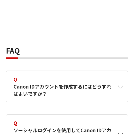
FAQ
Q
Canon IDアカウントを作成するにはどうすれ
ばよいですか？
A
Canon IDアカウントは、氏名、メールアドレス
とパスワードを入力して作成できます。ソーシ
Q
ャルログインを使用して作成することもできま
ソーシャルログインを使用してCanon IDアカ
す。詳しい作成方法は
【カメラ】Canon IDとは