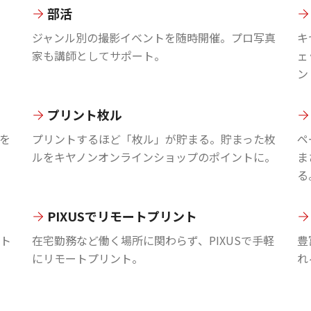
部活
ジャンル別の撮影イベントを随時開催。プロ写真
キ
家も講師としてサポート。
ェ
ン
プリント枚ル
を
プリントするほど「枚ル」が貯まる。貯まった枚
ペ
ルをキヤノンオンラインショップのポイントに。
ま
る
PIXUSでリモートプリント
ント
在宅勤務など働く場所に関わらず、PIXUSで手軽
豊
にリモートプリント。
れ