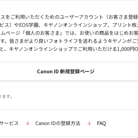
ービスをご利用いただくためのユーザーアカウント（お客さま登録情
ビス）やEOS学園、キヤノンオンラインショップ、プリント
ンホームページ「個人のお客さま」では、お使いの商品をはじめ
。皆さまがより良いフォトライフを送れるようキヤノンがご支援
、キヤノンオンラインショップでご利用いただける1,000円O
Canon ID 新規登録ページ
ります。
のサービス
Canon IDの登録方法
FAQ