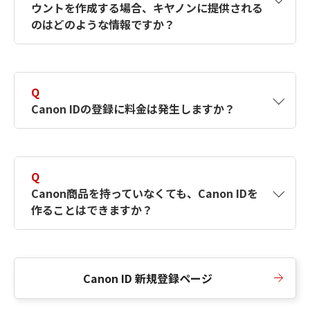
ウントを作成する場合、キヤノンに提供される
何ですか？Canon IDの作成方法は？
をご確認く
のはどのような情報ですか？
ださい。
A
キヤノンはメールアドレスと一部の情報（お客
さまが共有設定しているもの）をお客さまが選
Q
択したサービスから取得します。アカウントを
Canon IDの登録に料金は発生しますか？
簡単に作成できるように、この情報を使用して
Canon IDの登録フォームを入力します。
A
Canon IDの登録には料金は発生しません。
Q
Canon商品を持っていなくても、Canon IDを
作ることはできますか？
A
Canon商品をお持ちでなくても、Canon IDを作
ることができます。
Canon ID 新規登録ページ