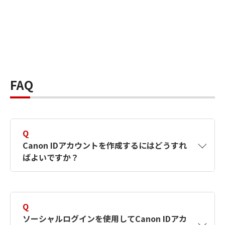
FAQ
Q
Canon IDアカウントを作成するにはどうすれ
ばよいですか？
A
Canon IDアカウントは、氏名、メールアドレス
とパスワードを入力して作成できます。ソーシ
Q
ャルログインを使用して作成することもできま
ソーシャルログインを使用してCanon IDアカ
す。詳しい作成方法は
【カメラ】Canon IDとは