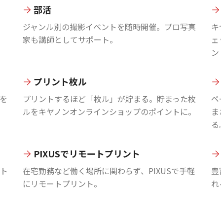
部活
ジャンル別の撮影イベントを随時開催。プロ写真
キ
家も講師としてサポート。
ェ
ン
プリント枚ル
を
プリントするほど「枚ル」が貯まる。貯まった枚
ペ
ルをキヤノンオンラインショップのポイントに。
ま
る
PIXUSでリモートプリント
ント
在宅勤務など働く場所に関わらず、PIXUSで手軽
豊
にリモートプリント。
れ