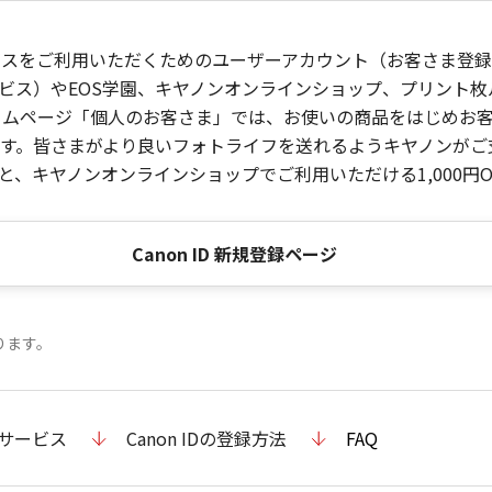
ービスをご利用いただくためのユーザーアカウント（お客さま登録情
ビス）やEOS学園、キヤノンオンラインショップ、プリント
ンホームページ「個人のお客さま」では、お使いの商品をはじめ
。皆さまがより良いフォトライフを送れるようキヤノンがご支援
、キヤノンオンラインショップでご利用いただける1,000円O
Canon ID 新規登録ページ
ります。
のサービス
Canon IDの登録方法
FAQ