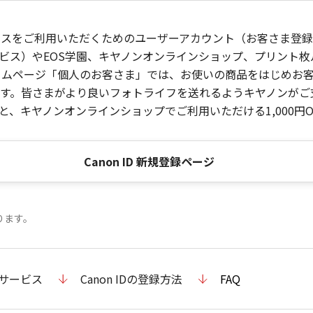
ービスをご利用いただくためのユーザーアカウント（お客さま登録情
ビス）やEOS学園、キヤノンオンラインショップ、プリント
ンホームページ「個人のお客さま」では、お使いの商品をはじめ
。皆さまがより良いフォトライフを送れるようキヤノンがご支援
、キヤノンオンラインショップでご利用いただける1,000円O
Canon ID 新規登録ページ
ります。
のサービス
Canon IDの登録方法
FAQ