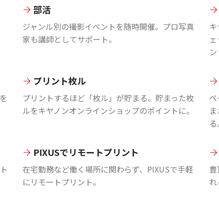
部活
ジャンル別の撮影イベントを随時開催。プロ写真
キ
家も講師としてサポート。
ェ
ン
プリント枚ル
を
プリントするほど「枚ル」が貯まる。貯まった枚
ペ
ルをキヤノンオンラインショップのポイントに。
ま
る
PIXUSでリモートプリント
ント
在宅勤務など働く場所に関わらず、PIXUSで手軽
豊
にリモートプリント。
れ