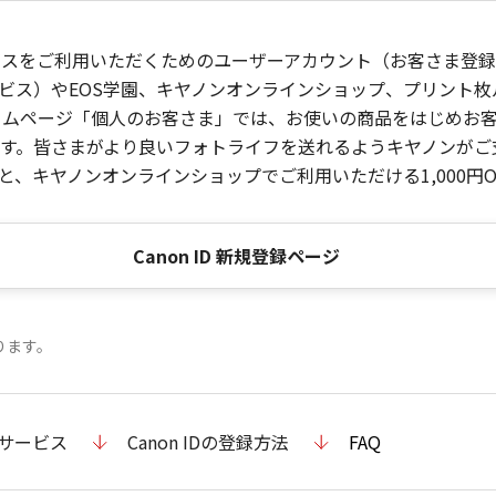
ービスをご利用いただくためのユーザーアカウント（お客さま登録情
ビス）やEOS学園、キヤノンオンラインショップ、プリント
ンホームページ「個人のお客さま」では、お使いの商品をはじめ
。皆さまがより良いフォトライフを送れるようキヤノンがご支援
、キヤノンオンラインショップでご利用いただける1,000円O
Canon ID 新規登録ページ
ります。
のサービス
Canon IDの登録方法
FAQ