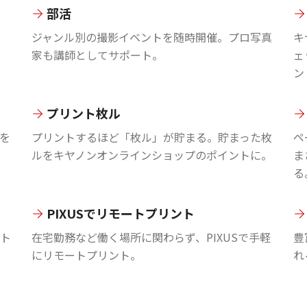
部活
ジャンル別の撮影イベントを随時開催。プロ写真
キ
家も講師としてサポート。
ェ
ン
プリント枚ル
を
プリントするほど「枚ル」が貯まる。貯まった枚
ペ
ルをキヤノンオンラインショップのポイントに。
ま
る
PIXUSでリモートプリント
ント
在宅勤務など働く場所に関わらず、PIXUSで手軽
豊
にリモートプリント。
れ