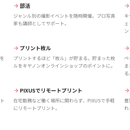
部活
ジャンル別の撮影イベントを随時開催。プロ写真
キ
家も講師としてサポート。
ェ
ン
プリント枚ル
を
プリントするほど「枚ル」が貯まる。貯まった枚
ペ
ルをキヤノンオンラインショップのポイントに。
ま
る
PIXUSでリモートプリント
ント
在宅勤務など働く場所に関わらず、PIXUSで手軽
豊
にリモートプリント。
れ