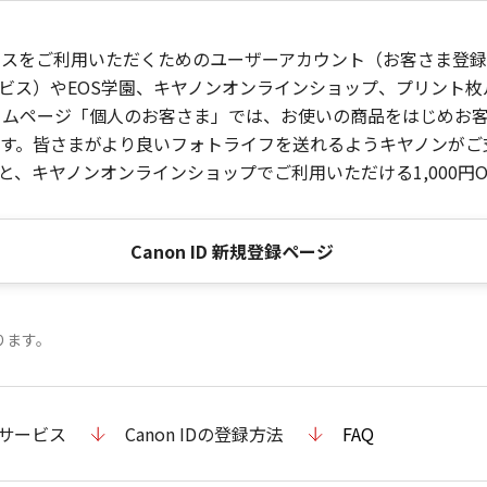
ービスをご利用いただくためのユーザーアカウント（お客さま登録情
ビス）やEOS学園、キヤノンオンラインショップ、プリント
ンホームページ「個人のお客さま」では、お使いの商品をはじめ
。皆さまがより良いフォトライフを送れるようキヤノンがご支援
、キヤノンオンラインショップでご利用いただける1,000円O
Canon ID 新規登録ページ
ります。
のサービス
Canon IDの登録方法
FAQ