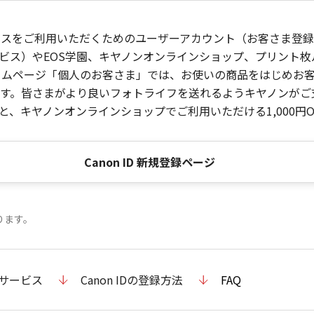
ービスをご利用いただくためのユーザーアカウント（お客さま登録情
ビス）やEOS学園、キヤノンオンラインショップ、プリント
ンホームページ「個人のお客さま」では、お使いの商品をはじめ
。皆さまがより良いフォトライフを送れるようキヤノンがご支援
、キヤノンオンラインショップでご利用いただける1,000円O
Canon ID 新規登録ページ
ります。
のサービス
Canon IDの登録方法
FAQ