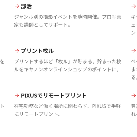
部活
ジャンル別の撮影イベントを随時開催。プロ写真
キ
家も講師としてサポート。
ェ
ン
プリント枚ル
を
プリントするほど「枚ル」が貯まる。貯まった枚
ペ
ルをキヤノンオンラインショップのポイントに。
ま
る
PIXUSでリモートプリント
ント
在宅勤務など働く場所に関わらず、PIXUSで手軽
豊
にリモートプリント。
れ