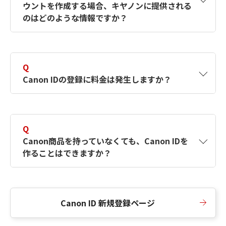
ウントを作成する場合、キヤノンに提供される
何ですか？Canon IDの作成方法は？
をご確認く
のはどのような情報ですか？
ださい。
A
キヤノンはメールアドレスと一部の情報（お客
さまが共有設定しているもの）をお客さまが選
Q
択したサービスから取得します。アカウントを
Canon IDの登録に料金は発生しますか？
簡単に作成できるように、この情報を使用して
Canon IDの登録フォームを入力します。
A
Canon IDの登録には料金は発生しません。
Q
Canon商品を持っていなくても、Canon IDを
作ることはできますか？
A
Canon商品をお持ちでなくても、Canon IDを作
ることができます。
Canon ID 新規登録ページ