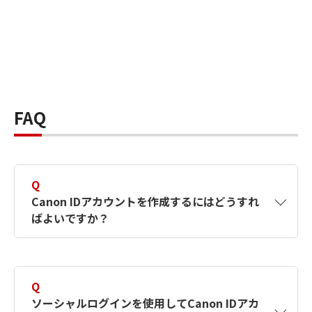
FAQ
Q
Canon IDアカウントを作成するにはどうすれ
ばよいですか？
A
Canon IDアカウントは、氏名、メールアドレス
とパスワードを入力して作成できます。ソーシ
Q
ャルログインを使用して作成することもできま
ソーシャルログインを使用してCanon IDアカ
す。詳しい作成方法は
【カメラ】Canon IDとは