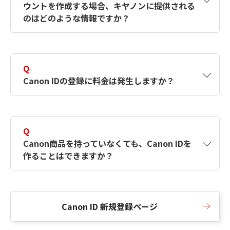
ウントを作成する場合、キヤノンに提供される
何ですか？Canon IDの作成方法は？
をご確認く
のはどのような情報ですか？
ださい。
A
キヤノンはメールアドレスと一部の情報（お客
さまが共有設定しているもの）をお客さまが選
Q
択したサービスから取得します。アカウントを
Canon IDの登録に料金は発生しますか？
簡単に作成できるように、この情報を使用して
Canon IDの登録フォームを入力します。
A
Canon IDの登録には料金は発生しません。
Q
Canon商品を持っていなくても、Canon IDを
作ることはできますか？
A
Canon商品をお持ちでなくても、Canon IDを作
ることができます。
Canon ID 新規登録ページ