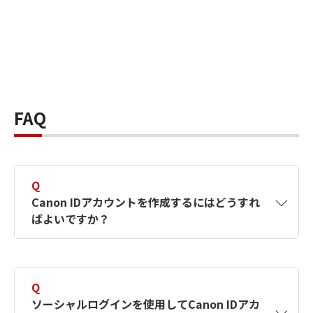
FAQ
Q
Canon IDアカウントを作成するにはどうすれ
ばよいですか？
A
Canon IDアカウントは、氏名、メールアドレス
とパスワードを入力して作成できます。ソーシ
Q
ャルログインを使用して作成することもできま
ソーシャルログインを使用してCanon IDアカ
す。詳しい作成方法は
【カメラ】Canon IDとは