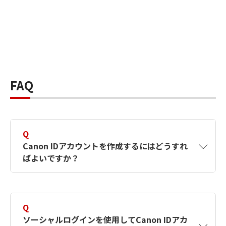
FAQ
Q
Canon IDアカウントを作成するにはどうすれ
ばよいですか？
A
Canon IDアカウントは、氏名、メールアドレス
とパスワードを入力して作成できます。ソーシ
Q
ャルログインを使用して作成することもできま
ソーシャルログインを使用してCanon IDアカ
す。詳しい作成方法は
【カメラ】Canon IDとは