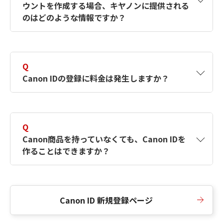
ウントを作成する場合、キヤノンに提供される
何ですか？Canon IDの作成方法は？
をご確認く
のはどのような情報ですか？
ださい。
A
キヤノンはメールアドレスと一部の情報（お客
さまが共有設定しているもの）をお客さまが選
Q
択したサービスから取得します。アカウントを
Canon IDの登録に料金は発生しますか？
簡単に作成できるように、この情報を使用して
Canon IDの登録フォームを入力します。
A
Canon IDの登録には料金は発生しません。
Q
Canon商品を持っていなくても、Canon IDを
作ることはできますか？
A
Canon商品をお持ちでなくても、Canon IDを作
ることができます。
Canon ID 新規登録ページ