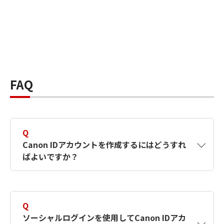
FAQ
Q
Canon IDアカウントを作成するにはどうすれ
ばよいですか？
A
Canon IDアカウントは、氏名、メールアドレス
とパスワードを入力して作成できます。ソーシ
Q
ャルログインを使用して作成することもできま
ソーシャルログインを使用してCanon IDアカ
す。詳しい作成方法は
【カメラ】Canon IDとは