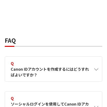
FAQ
Q
Canon IDアカウントを作成するにはどうすれ
ばよいですか？
A
Canon IDアカウントは、氏名、メールアドレス
とパスワードを入力して作成できます。ソーシ
Q
ャルログインを使用して作成することもできま
ソーシャルログインを使用してCanon IDアカ
す。詳しい作成方法は
【カメラ】Canon IDとは