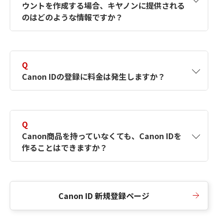
ウントを作成する場合、キヤノンに提供される
何ですか？Canon IDの作成方法は？
をご確認く
のはどのような情報ですか？
ださい。
A
キヤノンはメールアドレスと一部の情報（お客
さまが共有設定しているもの）をお客さまが選
Q
択したサービスから取得します。アカウントを
Canon IDの登録に料金は発生しますか？
簡単に作成できるように、この情報を使用して
Canon IDの登録フォームを入力します。
A
Canon IDの登録には料金は発生しません。
Q
Canon商品を持っていなくても、Canon IDを
作ることはできますか？
A
Canon商品をお持ちでなくても、Canon IDを作
ることができます。
Canon ID 新規登録ページ