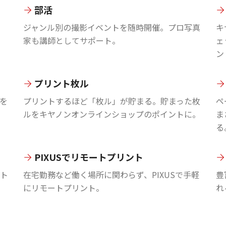
部活
ジャンル別の撮影イベントを随時開催。プロ写真
キ
家も講師としてサポート。
ェ
ン
プリント枚ル
を
プリントするほど「枚ル」が貯まる。貯まった枚
ペ
ルをキヤノンオンラインショップのポイントに。
ま
る
PIXUSでリモートプリント
ント
在宅勤務など働く場所に関わらず、PIXUSで手軽
豊
にリモートプリント。
れ