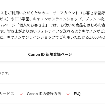
ービスをご利用いただくためのユーザーアカウント（お客さま登録情
ビス）やEOS学園、キヤノンオンラインショップ、プリント
ンホームページ「個人のお客さま」では、お使いの商品をはじめ
。皆さまがより良いフォトライフを送れるようキヤノンがご支援
、キヤノンオンラインショップでご利用いただける1,000円O
Canon ID 新規登録ページ
ります。
のサービス
Canon IDの登録方法
FAQ