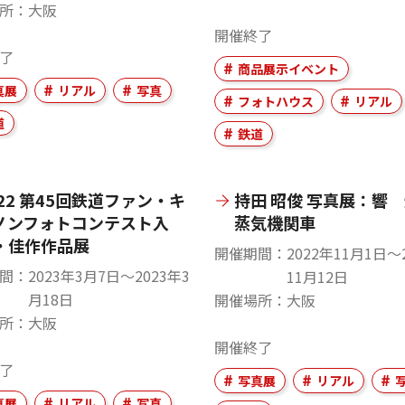
所
大阪
開催終了
了
商品展示イベント
真展
リアル
写真
フォトハウス
リアル
道
鉄道
022 第45回鉄道ファン・キ
持田 昭俊 写真展：
ノンフォトコンテスト入
蒸気機関車
・佳作作品展
開催期間
2022年11月1日〜
間
2023年3月7日〜2023年3
11月12日
月18日
開催場所
大阪
所
大阪
開催終了
了
写真展
リアル
真展
リアル
写真