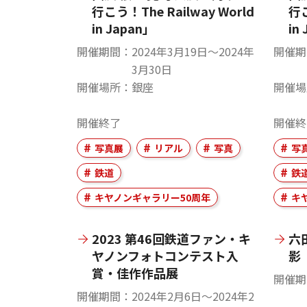
行こう！The Railway World
行こ
in Japan」
in 
開催期間
2024年3月19日〜2024年
開催期
3月30日
開催場所
銀座
開催場
開催終了
開催終
写真展
リアル
写真
写
鉄道
鉄
キヤノンギャラリー50周年
キ
2023 第46回鉄道ファン・キ
六
ヤノンフォトコンテスト入
影 
賞・佳作作品展
開催期
開催期間
2024年2月6日〜2024年2