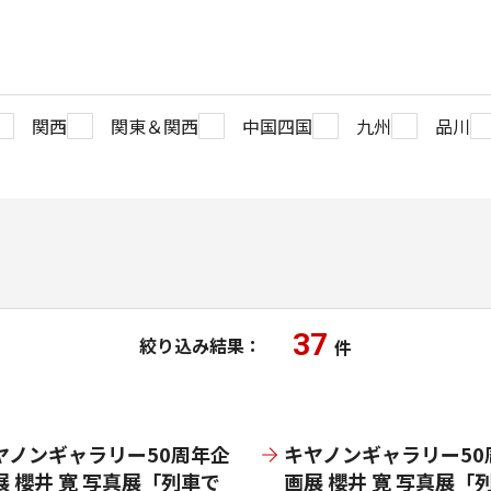
関西
関東＆関西
中国四国
九州
品川
37
絞り込み結果：
件
ヤノンギャラリー50周年企
キヤノンギャラリー50
展 櫻井 寛 写真展「列車で
画展 櫻井 寛 写真展「