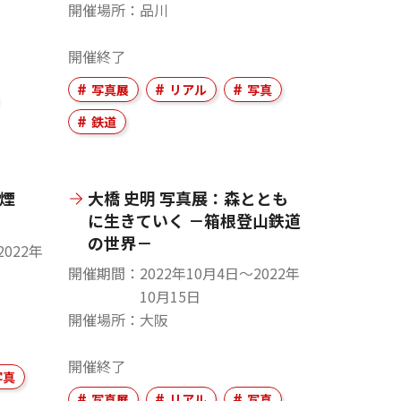
開催場所
品川
開催終了
写真展
リアル
写真
鉄道
響 煙
大橋 史明 写真展：森ととも
に生きていく －箱根登山鉄道
の世界－
2022年
開催期間
2022年10月4日〜2022年
10月15日
開催場所
大阪
開催終了
写真
写真展
リアル
写真