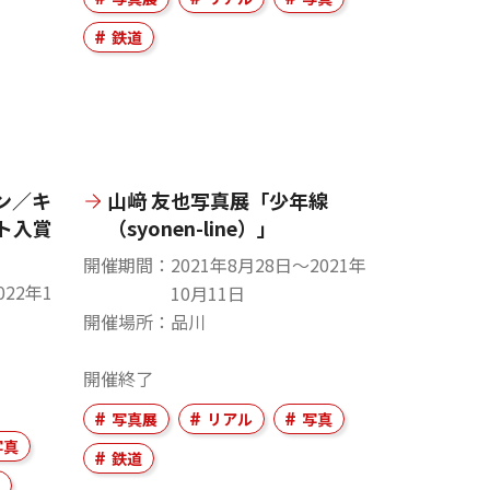
鉄道
ァン／キ
山﨑 友也写真展「少年線
ト入賞
（syonen-line）」
開催期間
2021年8月28日〜2021年
022年1
10月11日
開催場所
品川
開催終了
写真展
リアル
写真
写真
鉄道