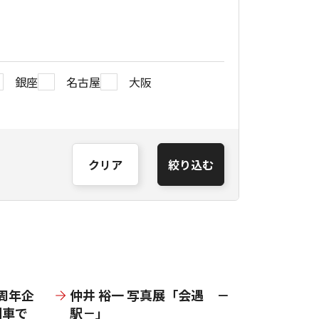
銀座
名古屋
大阪
クリア
絞り込む
周年企
仲井 裕一 写真展「会遇 －
列車で
駅－」