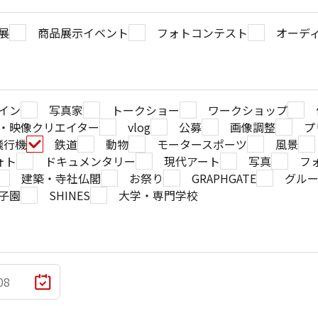
展
商品展示イベント
フォトコンテスト
オーデ
イン
写真家
トークショー
ワークショップ
・映像クリエイター
vlog
公募
画像調整
プ
飛行機
鉄道
動物
モータースポーツ
風景
ォト
ドキュメンタリー
現代アート
写真
フ
建築・寺社仏閣
お祭り
GRAPHGATE
グル
子園
SHINES
大学・専門学校