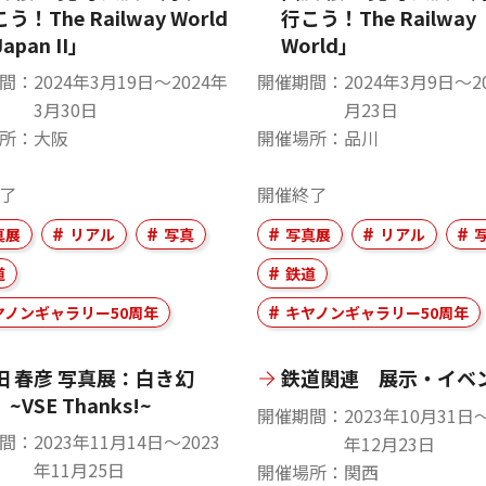
う！The Railway World
行こう！The Railway
Japan II」
World」
間
2024年3月19日〜2024年
開催期間
2024年3月9日〜2
3月30日
月23日
所
大阪
開催場所
品川
了
開催終了
真展
リアル
写真
写真展
リアル
道
鉄道
ヤノンギャラリー50周年
キヤノンギャラリー50周年
田 春彦 写真展：白き幻
鉄道関連 展示・イベ
~VSE Thanks!~
開催期間
2023年10月31日〜
間
2023年11月14日〜2023
年12月23日
年11月25日
開催場所
関西