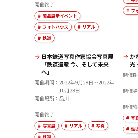
開催終了
フ
商品展示イベント
フォトハウス
リアル
鉄道
日本鉄道写真作家協会写真展
か
「鉄道遺産 今、そして未来
光
へ」
開催期
開催期間
2022年9月28日〜2022年
10月28日
開催場
開催場所
品川
開催終
開催終了
写
写真展
リアル
写真
鉄
鉄道