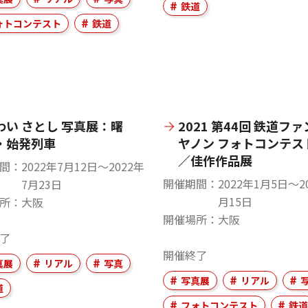
鉄道
ォトコンテスト
鉄道
わい さとし 写真展：曙
2021 第44回 鉄道フ
・始発列車
ヤノン フォトコンテス
／佳作作品展
間
2022年7月12日〜2022年
開催期間
2022年1月5日〜2
7月23日
月15日
所
大阪
開催場所
大阪
了
開催終了
真展
リアル
写真
写真展
リアル
道
フォトコンテスト
鉄道