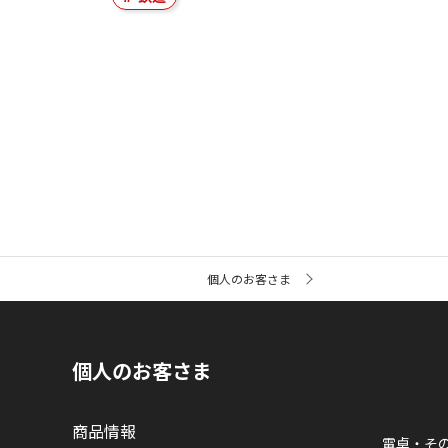
サ
個人のお客さま
イ
ト
内
の
現
個人のお客さま
在
位
置
商品情報
電卓・そ