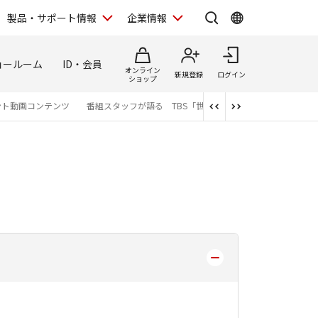
製品・サポート情報
企業情報
ョールーム
ID・会員
オンライン
新規登録
ログイン
ショップ
ント動画コンテンツ
番組スタッフが語る TBS「世界遺産」制作の裏側