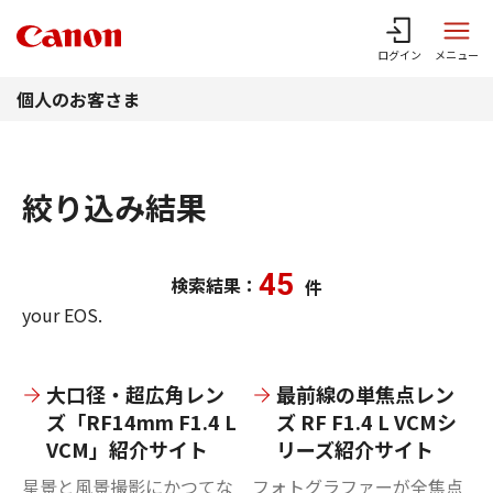
このページの本文へ
ログイン
メニュー
個人のお客さま
絞り込み結果
45
検索結果：
件
your EOS.
大口径・超広角レン
最前線の単焦点レン
ズ「RF14mm F1.4 L
ズ RF F1.4 L VCMシ
VCM」紹介サイト
リーズ紹介サイト
星景と風景撮影にかつてな
フォトグラファーが全焦点