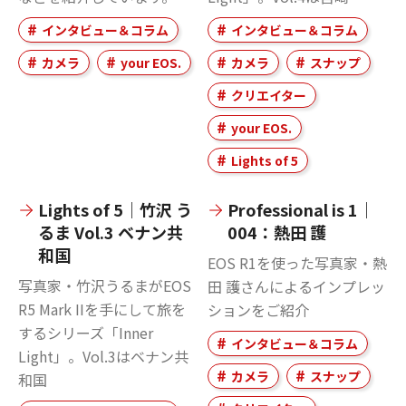
インタビュー＆コラム
インタビュー＆コラム
カメラ
your EOS.
カメラ
スナップ
クリエイター
your EOS.
Lights of 5
Lights of 5｜竹沢 う
Professional is 1｜
るま Vol.3 ベナン共
004：熱田 護
和国
EOS R1を使った写真家・熱
写真家・竹沢うるまがEOS
田 護さんによるインプレッ
R5 Mark IIを手にして旅を
ションをご紹介
するシリーズ「Inner
インタビュー＆コラム
Light」。Vol.3はベナン共
カメラ
スナップ
和国