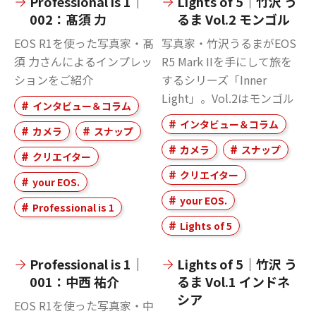
Professional is 1｜
Lights of 5｜竹沢 う
002：髙須 力
るま Vol.2 モンゴル
EOS R1を使った写真家・髙
写真家・竹沢うるまがEOS
須 力さんによるインプレッ
R5 Mark IIを手にして旅を
ションをご紹介
するシリーズ「Inner
Light」。Vol.2はモンゴル
インタビュー＆コラム
インタビュー＆コラム
カメラ
スナップ
カメラ
スナップ
クリエイター
クリエイター
your EOS.
your EOS.
Professional is 1
Lights of 5
Professional is 1｜
Lights of 5｜竹沢 う
001：中西 祐介
るま Vol.1 インドネ
シア
EOS R1を使った写真家・中