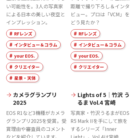
い可能性を。3人の写真家
距離で撮り下ろし＆インタ
による日本の美しい夜空と
ビュー。プロは「VCM」を
インプレッション。
どう見たか？
RFレンズ
RFレンズ
インタビュー＆コラム
インタビュー＆コラム
your EOS.
your EOS.
クリエイター
クリエイター
星景・天体
カメラグランプリ
Lights of 5｜竹沢 う
2025
るま Vol.4 宮崎
EOS R1など3機種がカメラ
写真家・竹沢うるまがEOS
グランプリ2025を受賞。受
R5 Mark IIを手にして旅を
賞理由や審査員のコメント
するシリーズ「Inner
などを紹介しています。
Light」。Vol.4は宮崎