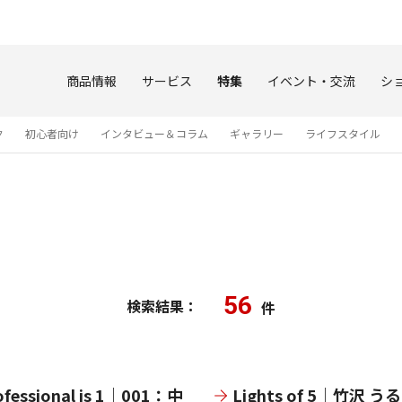
このページの本文へ
商品情報
サービス
特集
イベント・交流
シ
ク
初心者向け
インタビュー＆コラム
ギャラリー
ライフスタイル
56
検索結果：
件
ofessional is 1｜001：中
Lights of 5｜竹沢 う