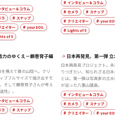
インタビュー＆コラム
ンタビュー＆コラム
カメラ
スナップ
メラ
スナップ
クリエイター
your EO
リエイター
your EOS.
Lights of 5
hts of 5
造力のゆくえ－鶴巻育子編
日本再発見。第一弾 立
日本再発見プロジェクト。未
 R8を携えて春の山陰へ。クリ
りつぎたい、知られざる日本
ィブフルサイズで描き出すモ
とは。第一弾は写真家の立木
、そして鶴巻育子さんが考え
が巡った八重山諸島。
造性」。
インタビュー＆コラム
ンタビュー＆コラム
カメラ
スナップ
メラ
スナップ
クリエイター
your EO