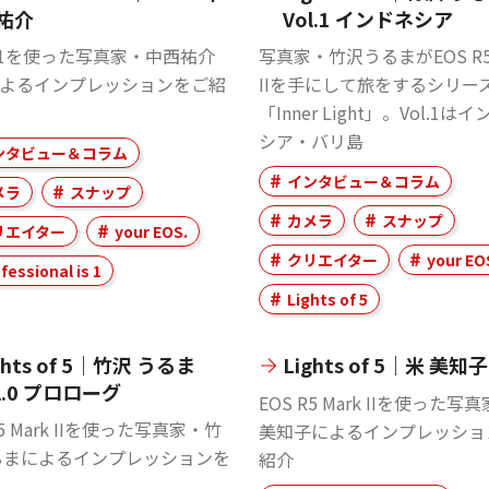
 祐介
Vol.1 インドネシア
 R1を使った写真家・中西祐介
写真家・竹沢うるまがEOS R5 
よるインプレッションをご紹
IIを手にして旅をするシリー
「Inner Light」。Vol.1は
シア・バリ島
ンタビュー＆コラム
インタビュー＆コラム
メラ
スナップ
カメラ
スナップ
リエイター
your EOS.
クリエイター
your EO
fessional is 1
Lights of 5
ghts of 5｜竹沢 うるま
Lights of 5｜米 美知子
l.0 プロローグ
EOS R5 Mark IIを使った写
R5 Mark IIを使った写真家・竹
美知子によるインプレッショ
るまによるインプレッションを
紹介