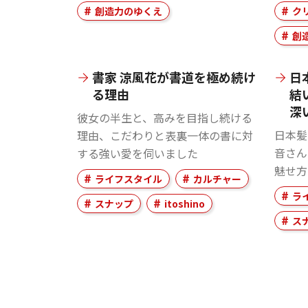
創造力のゆくえ
ク
創
書家 涼風花が書道を極め続け
日
る理由
結
深
彼女の半生と、高みを目指し続ける
日本髪
理由、こだわりと表裏一体の書に対
音さん
する強い愛を伺いました
魅せ方
ライフスタイル
カルチャー
ラ
スナップ
itoshino
ス