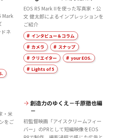
EOS R5 Mark IIを使った写真家・公
Mark
文 健太郎によるインプレッションを
ズ
ご紹介
インドネ
インタビュー＆コラム
カメラ
スナップ
クリエイター
your EOS.
Lights of 5
S.
創造力のゆくえ－千原徹也編
－
真家・米
初監督映画「アイスクリームフィー
ンをご
バー」のPRとして短編映像をEOS
R8で制作。撮影過程で感じた広告と