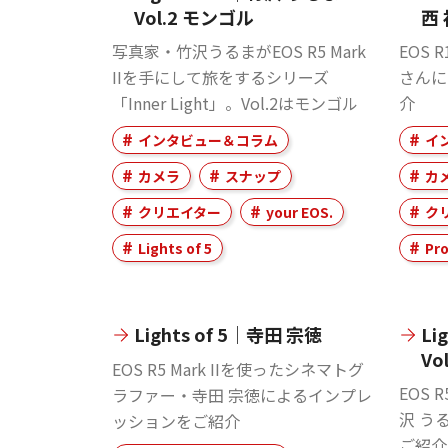
Vol.2 モンゴル
西
写真家・竹沢うるまがEOS R5 Mark
EOS
IIを手にして旅をするシリーズ
さんに
「Inner Light」。Vol.2はモンゴル
介
インタビュー＆コラム
イ
カメラ
スナップ
カ
クリエイター
your EOS.
ク
Lights of 5
Pro
Lights of 5｜寺田 宗徳
Li
Vo
EOS R5 Mark IIを使ったシネマトグ
EOS 
ラファー・寺田 宗徳によるインプレ
沢 う
ッションをご紹介
ご紹介