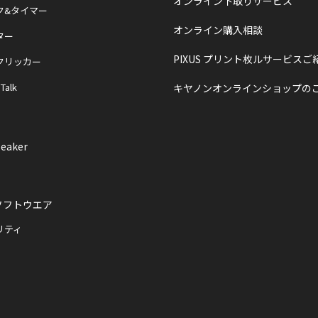
オンライン下取りサービス
ク&タイマー
オンライン購入相談
ター
PIXUS プリント枚ルサービスご
クリッカー
 Talk
キヤノンオンラインショップの
eaker
ソフトウエア
リティ