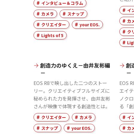
インタビュー＆コラム
イ
カメラ
スナップ
カ
クリエイター
your EOS.
ク
Lights of 5
Lig
創造力のゆくえ－由井友彬編
創
－
－
EOS R8で映し出した二つのストー
EOS
リー。クリエイティブフルサイズに
エイテ
秘められた力を発揮させ、由井友彬
ノクロ
さんが映像で体現する創造性とは。
る「創
クリエイター
カメラ
イ
スナップ
your EOS.
カ