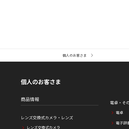
サ
個人のお客さま
イ
ト
内
の
現
個人のお客さま
在
位
置
商品情報
電卓・そ
電卓
レンズ交換式カメラ・レンズ
電子辞
レンズ交換式カメラ