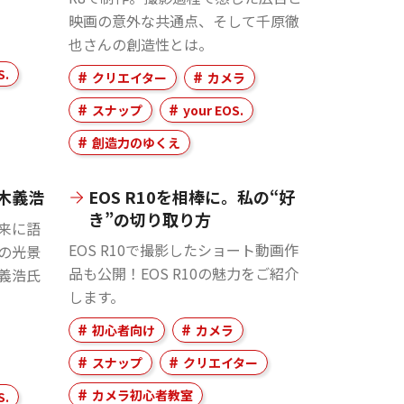
映画の意外な共通点、そして千原徹
也さんの創造性とは。
S.
クリエイター
カメラ
スナップ
your EOS.
創造力のゆくえ
木義浩
EOS R10を相棒に。私の“好
き”の切り取り方
来に語
EOS R10で撮影したショート動画作
の光景
品も公開！EOS R10の魅力をご紹介
義浩氏
します。
初心者向け
カメラ
スナップ
クリエイター
カメラ初心者教室
S.