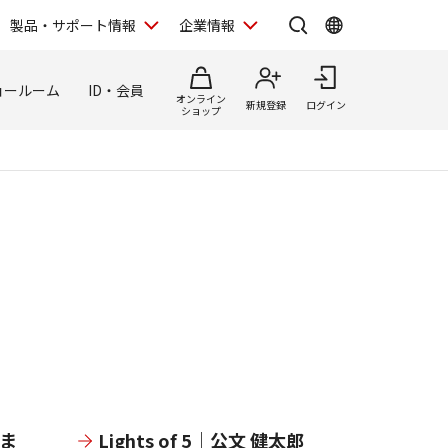
製品・サポート情報
企業情報
ョールーム
ID・会員
オンライン
新規登録
ログイン
ショップ
るま
Lights of 5｜公文 健太郎