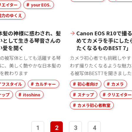
リエイター
your EOS.
造力のゆくえ
本髪の神様に惑わされ、髪
Canon EOS R10で撮
いとして生きる琴音さんの
めてカメラを手にした
い愛を聞く
たくなるものBEST 7」
の被写体としても活躍する琴
カメラ初心者でも挑戦しやす
に、美しく艶やかな日本髪の
わず撮りたくなるような魅力
を教わります
る被写体BEST7を聞きまし
イフスタイル
カルチャー
初心者向け
カメラ
ナップ
itoshino
スナップ
クリエイター
カメラ初心者教室
1
2
3
4