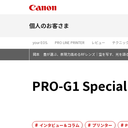
個人のお客さま
your EOS.
PRO LINE PRINTER
レビュー
テクニッ
岡本 豊が選ぶ、表現力高めるRFレンズ｜空を写す、光を語
PRO-G1 Speci
インタビュー＆コラム
プリンター
P