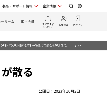
製品・サポート情報
企業情報
ョールーム
ID・会員
オンライン
新規登録
ログイン
ショップ
OPEN YOUR NEW GATE ～映像の可能性を解き放て。
山崎 友也が選ぶ、表現
浩 目が散る
公開日：2023年10月2日