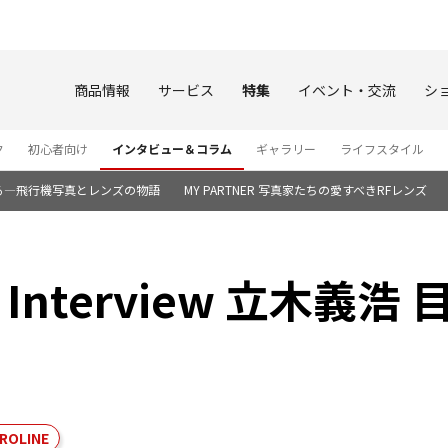
このページの本文へ
商品情報
サービス
特集
イベント・交流
シ
ク
初心者向け
インタビュー＆コラム
ギャラリー
ライフスタイル
る―飛行機写真とレンズの物語
MY PARTNER 写真家たちの愛すべきRFレンズ
al Interview 立木義
ROLINE