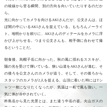
の稜線から登る瞬間、別の方向を向いていたりするのだか
ら。
光に向かってカメラを向けるAKIさんだが、公文さんは、ほ
ぼ闇の中にいるAKIさんを捉えている。もちろんノーライ
ト。地明かりを頼りに、AKIさんのディテールをカメラに浮
かび上がらせる。つまり公文さんも、相手側に合わせて撮
るということだ。
朝食後、烏帽子岳に向かった。秋の風に揺れるススキが、
陽の光を受けて輝いている。狭い山道をAKIさんが進む。そ
の後ろを公文さんのカメラが追う。そして、その後ろから
スタッフのカメラが2人を捉える。山頂に着いた時にはTシ
ャツ一枚になりたくなったが、気温は一桁で風も強い。一
気に体が冷やされていく。
杵島岳から見た光景とは、また違う中岳の姿。火山ガスの