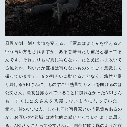
風景が刻一刻と表情を変える。「写真はよく光を捉えると
いう言い方をされますが、ある意味当たり前だと思ってる
んです。それよりも写真に写らない、たとえばいま吹いて
る風とか、匂いとか直接は写らないものをすごく意識して
撮っています」。光の移ろいに動じることなく、悠然と撮
り続けるAKIさんに、ものすごい熱量でカメラを向けるのは
公文さん。最初は撮られていることに慣れなかったAKIさん
も、すぐに公文さんを意識しないようになっていた。
元々、仲のいい2人。しかも同じ写真家という気質もあるの
か、お互いの“領域”は本能的に感じとっていたように思え
る。AKIさんにとって公文さんは、自然に吹く風のような存