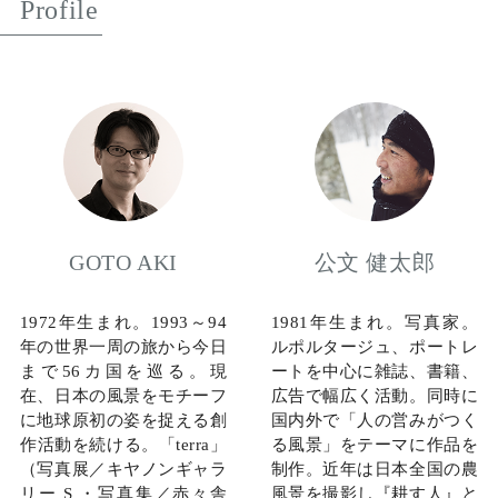
Profile
GOTO AKI
公文 健太郎
1972年生まれ。1993～94
1981年生まれ。写真家。
年の世界一周の旅から今日
ルポルタージュ、ポートレ
まで56カ国を巡る。現
ートを中心に雑誌、書籍、
在、日本の風景をモチーフ
広告で幅広く活動。同時に
に地球原初の姿を捉える創
国内外で「人の営みがつく
作活動を続ける。「terra」
る風景」をテーマに作品を
（写真展／キヤノンギャラ
制作。近年は日本全国の農
リー S ・写真集／赤々舎
風景を撮影し『耕す人』と