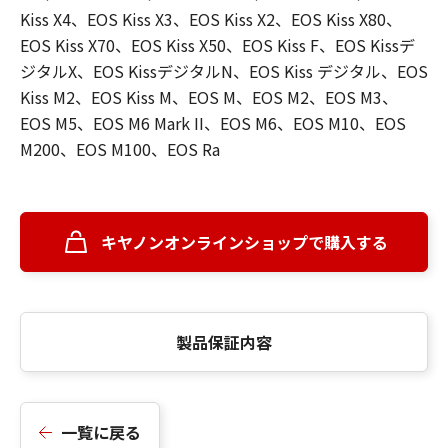
Kiss X4、EOS Kiss X3、EOS Kiss X2、EOS Kiss X80、
EOS Kiss X70、EOS Kiss X50、EOS Kiss F、EOS Kissデ
ジタルX、EOS KissデジタルN、EOS Kiss デジタル、EOS
Kiss M2、EOS Kiss M、EOS M、EOS M2、EOS M3、
EOS M5、EOS M6 Mark II、EOS M6、EOS M10、EOS
M200、EOS M100、EOS Ra
キヤノンオンラインショップで購入する
製品保証内容
一覧に戻る