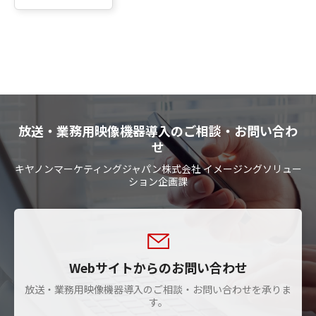
放送・業務用映像機器導入のご相談・お問い合わ
せ
キヤノンマーケティングジャパン株式会社 イメージングソリュー
ション企画課
Webサイトからのお問い合わせ
放送・業務用映像機器導入のご相談・お問い合わせを承りま
す。