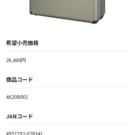
希望小売価格
26,400円
商品コード
4620B001
JANコード
4957792-078341