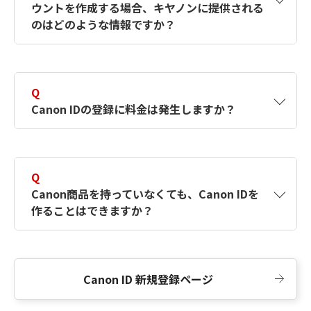
ウントを作成する場合、キヤノンに提供される
何ですか？Canon IDの作成方法は？
をご確認く
のはどのような情報ですか？
ださい。
A
キヤノンはメールアドレスと一部の情報（お客
さまが共有設定しているもの）をお客さまが選
Q
択したサービスから取得します。アカウントを
Canon IDの登録に料金は発生しますか？
簡単に作成できるように、この情報を使用して
Canon IDの登録フォームを入力します。
A
Canon IDの登録には料金は発生しません。
Q
Canon商品を持っていなくても、Canon IDを
作ることはできますか？
A
Canon商品をお持ちでなくても、Canon IDを作
ることができます。
Canon ID 新規登録ページ