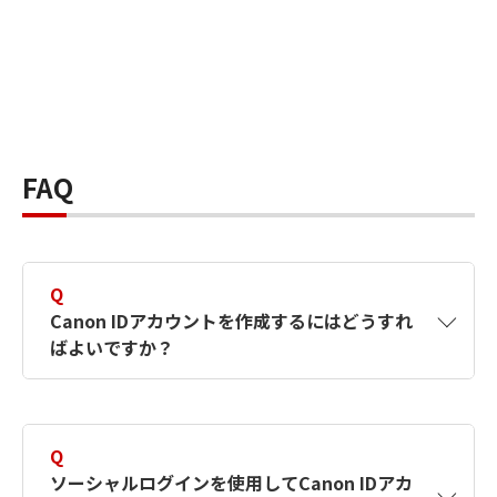
FAQ
Q
Canon IDアカウントを作成するにはどうすれ
ばよいですか？
A
Canon IDアカウントは、氏名、メールアドレス
とパスワードを入力して作成できます。ソーシ
Q
ャルログインを使用して作成することもできま
ソーシャルログインを使用してCanon IDアカ
す。詳しい作成方法は
【カメラ】Canon IDとは