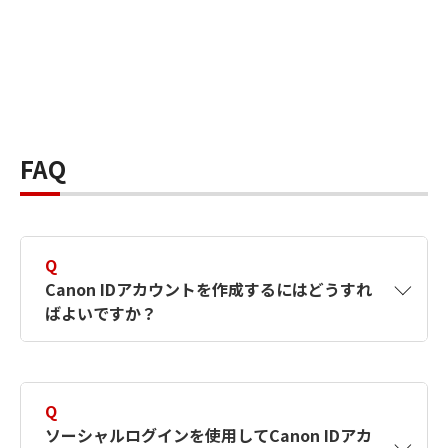
FAQ
Q
Canon IDアカウントを作成するにはどうすれ
ばよいですか？
A
Canon IDアカウントは、氏名、メールアドレス
とパスワードを入力して作成できます。ソーシ
Q
ャルログインを使用して作成することもできま
ソーシャルログインを使用してCanon IDアカ
す。詳しい作成方法は
【カメラ】Canon IDとは