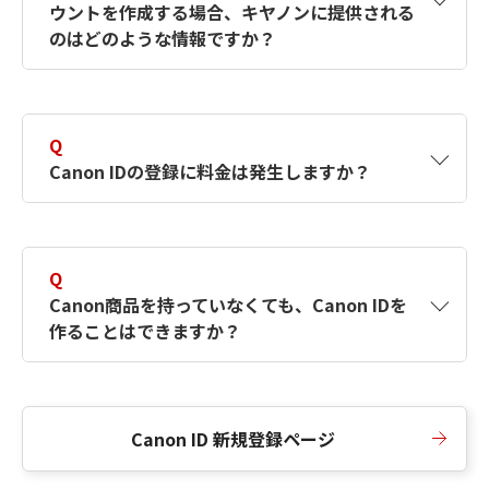
ウントを作成する場合、キヤノンに提供される
何ですか？Canon IDの作成方法は？
をご確認く
のはどのような情報ですか？
ださい。
A
キヤノンはメールアドレスと一部の情報（お客
さまが共有設定しているもの）をお客さまが選
Q
択したサービスから取得します。アカウントを
Canon IDの登録に料金は発生しますか？
簡単に作成できるように、この情報を使用して
Canon IDの登録フォームを入力します。
A
Canon IDの登録には料金は発生しません。
Q
Canon商品を持っていなくても、Canon IDを
作ることはできますか？
A
Canon商品をお持ちでなくても、Canon IDを作
ることができます。
Canon ID 新規登録ページ