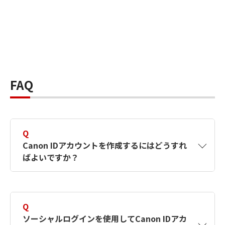
FAQ
Q
Canon IDアカウントを作成するにはどうすれ
ばよいですか？
A
Canon IDアカウントは、氏名、メールアドレス
とパスワードを入力して作成できます。ソーシ
Q
ャルログインを使用して作成することもできま
ソーシャルログインを使用してCanon IDアカ
す。詳しい作成方法は
【カメラ】Canon IDとは