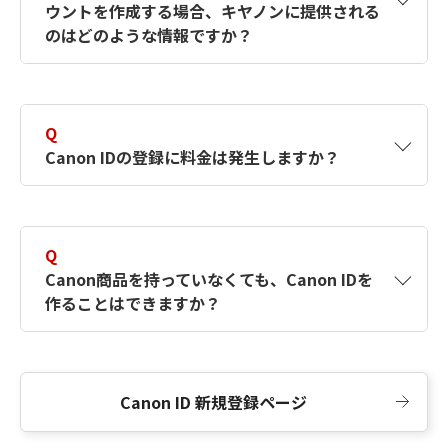
ウントを作成する場合、キヤノンに提供される
何ですか？Canon IDの作成方法は？
をご確認く
のはどのような情報ですか？
ださい。
A
キヤノンはメールアドレスと一部の情報（お客
さまが共有設定しているもの）をお客さまが選
Q
択したサービスから取得します。アカウントを
Canon IDの登録に料金は発生しますか？
簡単に作成できるように、この情報を使用して
Canon IDの登録フォームを入力します。
A
Canon IDの登録には料金は発生しません。
Q
Canon商品を持っていなくても、Canon IDを
作ることはできますか？
A
Canon商品をお持ちでなくても、Canon IDを作
ることができます。
Canon ID 新規登録ページ