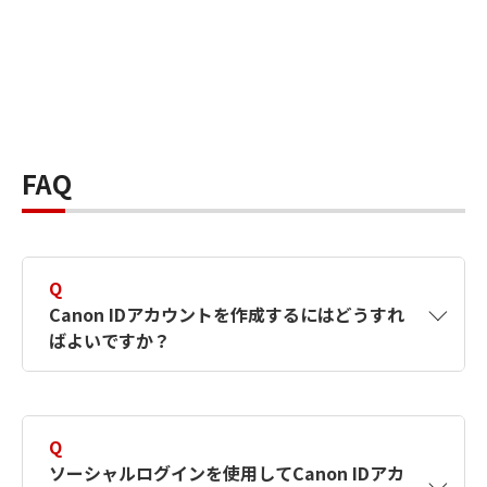
FAQ
Q
Canon IDアカウントを作成するにはどうすれ
ばよいですか？
A
Canon IDアカウントは、氏名、メールアドレス
とパスワードを入力して作成できます。ソーシ
Q
ャルログインを使用して作成することもできま
ソーシャルログインを使用してCanon IDアカ
す。詳しい作成方法は
【カメラ】Canon IDとは