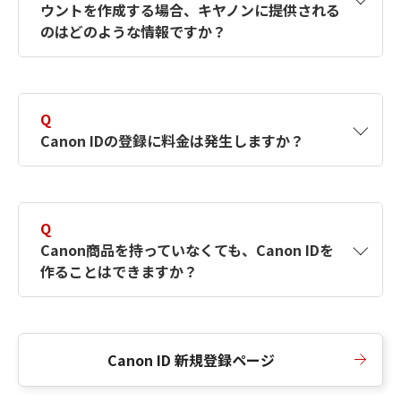
ウントを作成する場合、キヤノンに提供される
何ですか？Canon IDの作成方法は？
をご確認く
のはどのような情報ですか？
ださい。
A
キヤノンはメールアドレスと一部の情報（お客
さまが共有設定しているもの）をお客さまが選
Q
択したサービスから取得します。アカウントを
Canon IDの登録に料金は発生しますか？
簡単に作成できるように、この情報を使用して
Canon IDの登録フォームを入力します。
A
Canon IDの登録には料金は発生しません。
Q
Canon商品を持っていなくても、Canon IDを
作ることはできますか？
A
Canon商品をお持ちでなくても、Canon IDを作
ることができます。
Canon ID 新規登録ページ