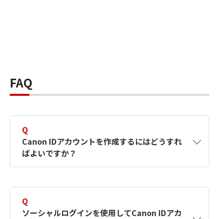
FAQ
Q
Canon IDアカウントを作成するにはどうすれ
ばよいですか？
A
Canon IDアカウントは、氏名、メールアドレス
とパスワードを入力して作成できます。ソーシ
Q
ャルログインを使用して作成することもできま
ソーシャルログインを使用してCanon IDアカ
す。詳しい作成方法は
【カメラ】Canon IDとは