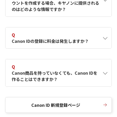
ウントを作成する場合、キヤノンに提供される
何ですか？Canon IDの作成方法は？
をご確認く
のはどのような情報ですか？
ださい。
A
キヤノンはメールアドレスと一部の情報（お客
さまが共有設定しているもの）をお客さまが選
Q
択したサービスから取得します。アカウントを
Canon IDの登録に料金は発生しますか？
簡単に作成できるように、この情報を使用して
Canon IDの登録フォームを入力します。
A
Canon IDの登録には料金は発生しません。
Q
Canon商品を持っていなくても、Canon IDを
作ることはできますか？
A
Canon商品をお持ちでなくても、Canon IDを作
ることができます。
Canon ID 新規登録ページ