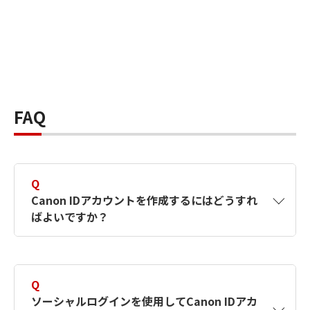
FAQ
Q
Canon IDアカウントを作成するにはどうすれ
ばよいですか？
A
Canon IDアカウントは、氏名、メールアドレス
とパスワードを入力して作成できます。ソーシ
Q
ャルログインを使用して作成することもできま
ソーシャルログインを使用してCanon IDアカ
す。詳しい作成方法は
【カメラ】Canon IDとは