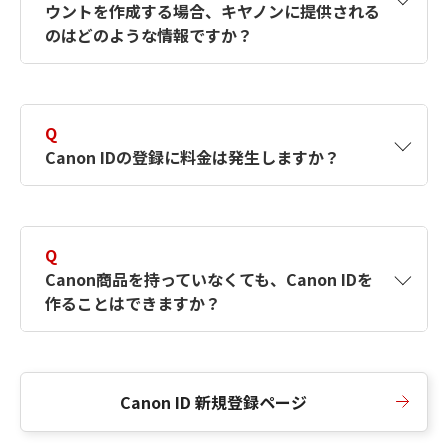
ウントを作成する場合、キヤノンに提供される
何ですか？Canon IDの作成方法は？
をご確認く
のはどのような情報ですか？
ださい。
A
キヤノンはメールアドレスと一部の情報（お客
さまが共有設定しているもの）をお客さまが選
Q
択したサービスから取得します。アカウントを
Canon IDの登録に料金は発生しますか？
簡単に作成できるように、この情報を使用して
Canon IDの登録フォームを入力します。
A
Canon IDの登録には料金は発生しません。
Q
Canon商品を持っていなくても、Canon IDを
作ることはできますか？
A
Canon商品をお持ちでなくても、Canon IDを作
ることができます。
Canon ID 新規登録ページ