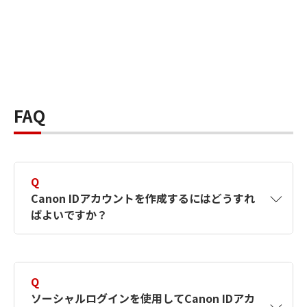
FAQ
Q
Canon IDアカウントを作成するにはどうすれ
ばよいですか？
A
Canon IDアカウントは、氏名、メールアドレス
とパスワードを入力して作成できます。ソーシ
Q
ャルログインを使用して作成することもできま
ソーシャルログインを使用してCanon IDアカ
す。詳しい作成方法は
【カメラ】Canon IDとは