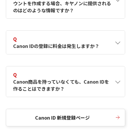
ウントを作成する場合、キヤノンに提供される
何ですか？Canon IDの作成方法は？
をご確認く
のはどのような情報ですか？
ださい。
A
キヤノンはメールアドレスと一部の情報（お客
さまが共有設定しているもの）をお客さまが選
Q
択したサービスから取得します。アカウントを
Canon IDの登録に料金は発生しますか？
簡単に作成できるように、この情報を使用して
Canon IDの登録フォームを入力します。
A
Canon IDの登録には料金は発生しません。
Q
Canon商品を持っていなくても、Canon IDを
作ることはできますか？
A
Canon商品をお持ちでなくても、Canon IDを作
ることができます。
Canon ID 新規登録ページ