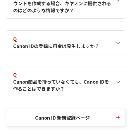
ウントを作成する場合、キヤノンに提供される
何ですか？Canon IDの作成方法は？
をご確認く
のはどのような情報ですか？
ださい。
A
キヤノンはメールアドレスと一部の情報（お客
さまが共有設定しているもの）をお客さまが選
Q
択したサービスから取得します。アカウントを
Canon IDの登録に料金は発生しますか？
簡単に作成できるように、この情報を使用して
Canon IDの登録フォームを入力します。
A
Canon IDの登録には料金は発生しません。
Q
Canon商品を持っていなくても、Canon IDを
作ることはできますか？
A
Canon商品をお持ちでなくても、Canon IDを作
ることができます。
Canon ID 新規登録ページ