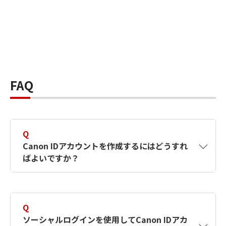
FAQ
Q
Canon IDアカウントを作成するにはどうすれ
ばよいですか？
A
Canon IDアカウントは、氏名、メールアドレス
とパスワードを入力して作成できます。ソーシ
Q
ャルログインを使用して作成することもできま
ソーシャルログインを使用してCanon IDアカ
す。詳しい作成方法は
【カメラ】Canon IDとは