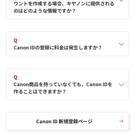
ウントを作成する場合、キヤノンに提供される
何ですか？Canon IDの作成方法は？
をご確認く
のはどのような情報ですか？
ださい。
A
キヤノンはメールアドレスと一部の情報（お客
さまが共有設定しているもの）をお客さまが選
Q
択したサービスから取得します。アカウントを
Canon IDの登録に料金は発生しますか？
簡単に作成できるように、この情報を使用して
Canon IDの登録フォームを入力します。
A
Canon IDの登録には料金は発生しません。
Q
Canon商品を持っていなくても、Canon IDを
作ることはできますか？
A
Canon商品をお持ちでなくても、Canon IDを作
ることができます。
Canon ID 新規登録ページ