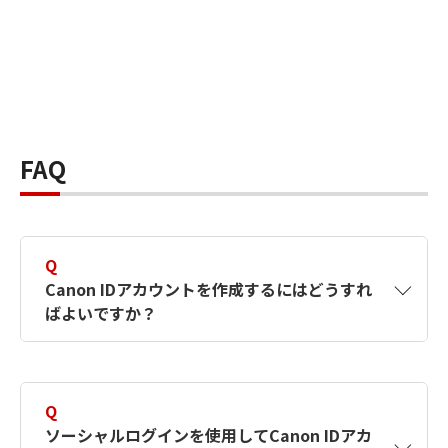
FAQ
Q
Canon IDアカウントを作成するにはどうすれ
ばよいですか？
A
Canon IDアカウントは、氏名、メールアドレス
とパスワードを入力して作成できます。ソーシ
Q
ャルログインを使用して作成することもできま
ソーシャルログインを使用してCanon IDアカ
す。詳しい作成方法は
【カメラ】Canon IDとは