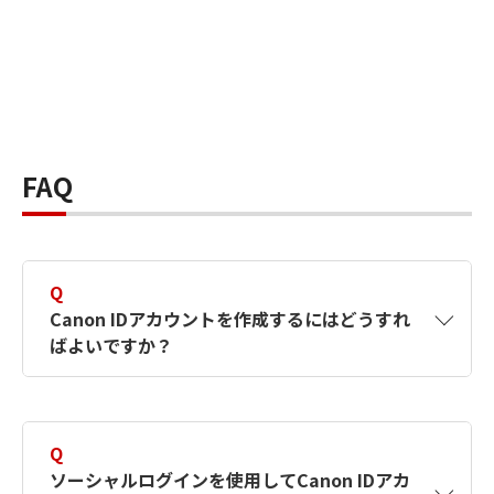
FAQ
Q
Canon IDアカウントを作成するにはどうすれ
ばよいですか？
A
Canon IDアカウントは、氏名、メールアドレス
とパスワードを入力して作成できます。ソーシ
Q
ャルログインを使用して作成することもできま
ソーシャルログインを使用してCanon IDアカ
す。詳しい作成方法は
【カメラ】Canon IDとは