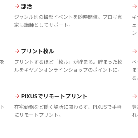
部活
ジャンル別の撮影イベントを随時開催。プロ写真
キ
家も講師としてサポート。
ェ
ン
プリント枚ル
を
プリントするほど「枚ル」が貯まる。貯まった枚
ペ
ルをキヤノンオンラインショップのポイントに。
ま
る
PIXUSでリモートプリント
ント
在宅勤務など働く場所に関わらず、PIXUSで手軽
豊
にリモートプリント。
れ