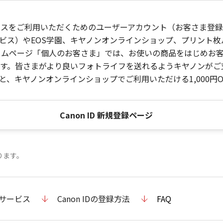
ービスをご利用いただくためのユーザーアカウント（お客さま登録情
ビス）やEOS学園、キヤノンオンラインショップ、プリント
ンホームページ「個人のお客さま」では、お使いの商品をはじめ
。皆さまがより良いフォトライフを送れるようキヤノンがご支援
、キヤノンオンラインショップでご利用いただける1,000円O
Canon ID 新規登録ページ
ります。
のサービス
Canon IDの登録方法
FAQ